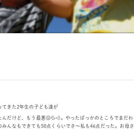
ってきた2年生の子ども達が
んだけど、もう最悪😖💦💨。やったばっかのところでまだわ
みんなもできても50点くらいでさ～私も46点だった。お母