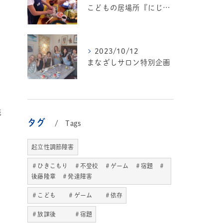
こどもの居場所『にじいろ🌈テラス』
2023/10/12
まなざしサロン特別企画
残
タグ
Tags
起立性調節障害
＃ひきこもり ＃不登校 ＃ゲーム ＃宿題 ＃
後藤隆章 ＃発達障害
＃こども ＃ゲーム ＃依存
て
＃放課後 ＃宿題