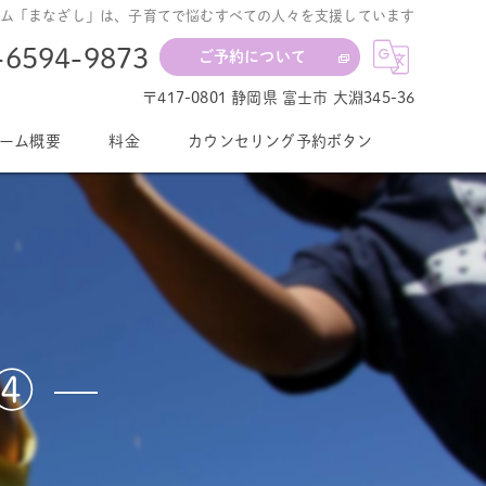
ム「まなざし」は、子育てで悩むすべての人々を支援しています
-6594-9873
ご予約について
〒417-0801 静岡県 富士市 大淵345-36
ーム概要
料金
カウンセリング予約ボタン
④