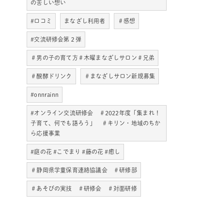
の苦しい想い
#口コミ
まなざし利用者
＃感想
#交流研修会第２弾
＃男の子の育て方＃木曜まなざしサロン＃兄弟
＃醗酵ドリンク
＃まなざしサロン新規募集
#onnrainn
#オンライン交流研修会 ＃2022年度「集まれ！
子育て、何でも語ろう」 ＃キリン・地域のちか
ら応援事業
#庭の花 #こでまり #藤の花 #癒し
＃静岡県学童保育連絡協議会 ＃研修部
＃あそびの実技 ＃研修会 ＃対面研修