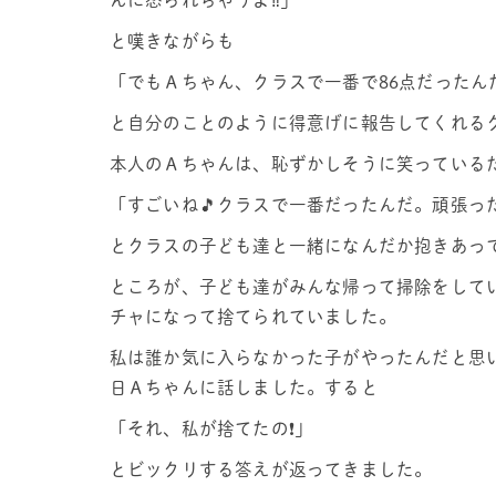
んに怒られちゃうよ‼️」
と嘆きながらも
「でもＡちゃん、クラスで一番で86点だったん
と自分のことのように得意げに報告してくれる
本人のＡちゃんは、恥ずかしそうに笑っている
「すごいね🎵クラスで一番だったんだ。頑張った
とクラスの子ども達と一緒になんだか抱きあっ
ところが、子ども達がみんな帰って掃除をして
チャになって捨てられていました。
私は誰か気に入らなかった子がやったんだと思
日Ａちゃんに話しました。すると
「それ、私が捨てたの❗️」
とビックリする答えが返ってきました。