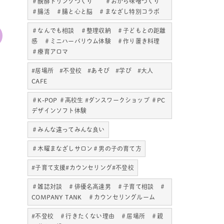
＃醗酵ドリンクづくり ＃おから味噌づくり
＃腸活 ＃腸と心と脳 ＃まなざし特別コラボ
＃なんでも相談 ＃整理収納 ＃子どもとの距離
感 ＃ミニハーバリウム体験 ＃作り置き料理
＃療育アロマ
#居場所 #不登校 #あそび #学び #大人
CAFE
＃K-POP ＃高校生 #ダンスワークショップ ＃PC
デザインソフト体験
＃みんな違ってみんな良い
＃木曜まなざしサロン＃男の子の育て方
#子育て支援#カウンセリング#不登校
＃雑誌対談 ＃俳優名高達男 ＃子育て相談 ＃
COMPANY TANK ＃カウンセリングルーム
#不登校 ＃行きたくない理由 ＃居場所 ＃親