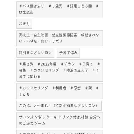
＃バス置き去り ＃３歳児 ＃認定こども園 ＃
牧之原市
お正月
高校生・自主映画・起立性調節障害・朝起きれな
い・不登校・怠け・サボり
特別まなざしサロン
子育て悩み
＃第２弾 ＃2022年度 ＃チラシ ＃子育て ＃
募集 ＃カウンセリング ＃横浜国立大学 ＃子
育てに関わる
＃カウンセリング ＃利用者 ＃感想 ＃親 ＃
子ども
この指、と～まれ！（特別企画まなざしサロン）
サロン,まなざし,ケーキ,ドリンク付き,相談,自分へ
のご褒美,ゲーム