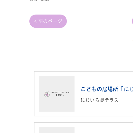
< 前のページ
にじいろ🌈テラス